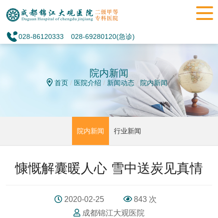
028-86120333
028-69280120(急诊)
院内新闻
首页
/
医院介绍
/
新闻动态
/
院内新闻
/
院内新闻
行业新闻
慷慨解囊暖人心 雪中送炭见真情
2020-02-25
843 次
成都锦江大观医院