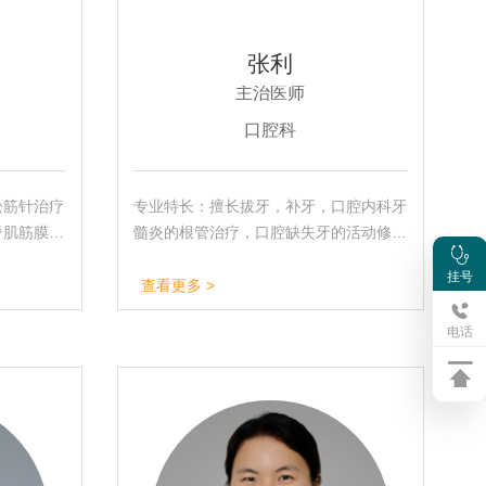
张利
主治医师
口腔科
松筋针治疗
专业特长：擅长拔牙，补牙，口腔内科牙
脊肌筋膜
髓炎的根管治疗，口腔缺失牙的活动修复
等疼痛疾
和固定修复，牙周病的治疗，儿童牙病的
挂号
围性面瘫，
治疗。
查看更多 >
电话