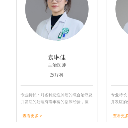
袁琳佳
主治医师
放疗科
专业特长：对各种恶性肿瘤的综合治疗及
专业特长
并发症的处理有着丰富的临床经验，擅长
并发症的
头颈部肿瘤、恶性淋巴瘤、宫颈癌、肺
头颈部肿
癌、食管癌等恶性肿瘤的综合性治疗和各
癌、食管
查看更多 >
查看更多
种晚期肿瘤的舒缓治疗。
种晚期肿