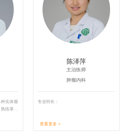
陈泽萍
主治医师
肿瘤内科
各种实体瘤
专业特长：
，熟练掌握
治疗、靶向
能根据每个
查看更多 >
方案。