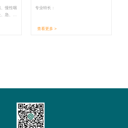
喘、慢性咽
专业特长：
炎、急、慢
病、心肌缺
、失眠、忧
查看更多 >
月经不调及