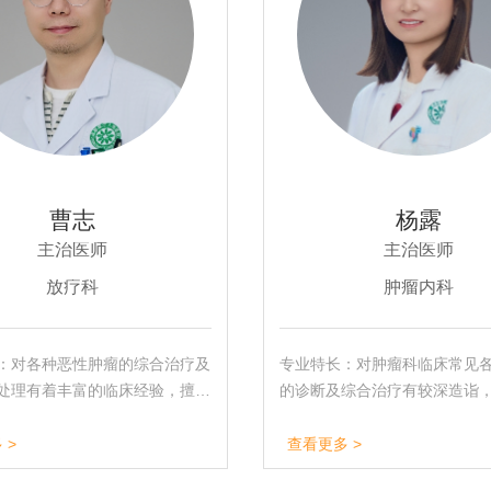
曹志
杨露
主治医师
主治医师
放疗科
肿瘤内科
：对各种恶性肿瘤的综合治疗及
专业特长：对肿瘤科临床常见
处理有着丰富的临床经验，擅长
的诊断及综合治疗有较深造诣
瘤、恶性淋巴瘤、宫颈癌、肺
临床常见恶性肿瘤化疗、免疫
癌等恶性肿瘤的综合性治疗和各
治疗等多种抗肿瘤治疗手段，
 >
查看更多 >
瘤的舒缓治疗。
病员具体情况制定个性化诊疗