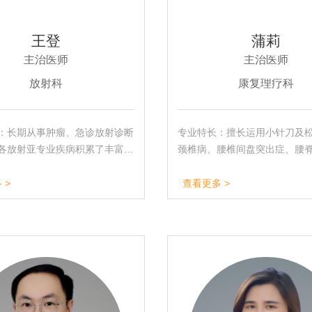
王登
蒲莉
主治医师
主治医师
放射科
康复理疗科
：长期从事肿瘤、急诊放射诊断
专业特长：擅长运用小针刀及
各放射亚专业疾病积累了丰富经
颈椎病、腰椎间盘突出症、腰
四川省肿瘤医院进修磁共振。
炎、肩周炎、网球肘、腱鞘炎
病，对脑血管意外后遗症，周
 >
查看更多 >
亦有着独到的治疗方法。