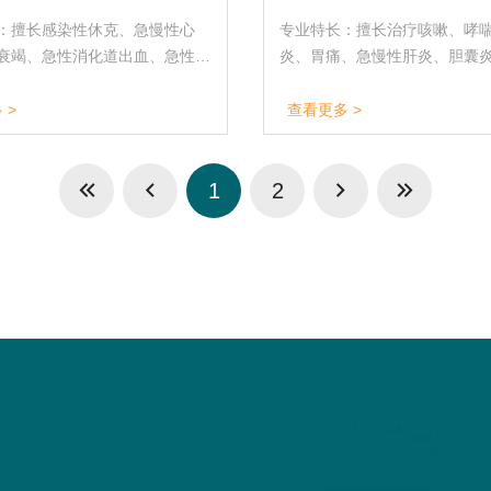
：擅长感染性休克、急慢性心
专业特长：擅长治疗咳嗽、哮
衰竭、急性消化道出血、急性胰
炎、胃痛、急慢性肝炎、胆囊
重电解质紊乱、重症酸碱失衡、
性肠炎，便秘、高血压、冠心
症等危重症抢救；熟练操作有创
血、中风后遗症、风湿、腰痛
 >
查看更多 >
呼吸机、规范使用文丘里面罩，可
郁症、更年期综合症、痛经、
、腹穿、腰椎穿刺等各类穿刺置
部分难杂症。
重症液体管理；擅长慢阻肺、慢
1
2
冠心病、糖尿病等老年慢性病长