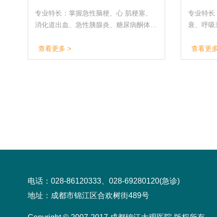
专业特长：掌握急性脑梗、心 肌梗塞、
专业特长
消化道出血、急性胰腺炎、糖尿病酮体酸
衰、呼吸
中毒等急危重症的处置流程； 熟练应用
腺炎、严
无创呼吸机，掌握常见病、多发病的中西
糖尿病酮
查看更多 >
查看更多
医结合治疗方法
/ 无创
开展胸穿
管技术及
性心衰、
期管理。
电话：028-86120333、028-69280120(急诊)
地址：成都市锦江区合欢树街489号