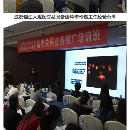
成都锦江大观医院姑息舒缓科李玲钰主任经验分享