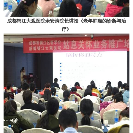
成都锦江大观医院余安清院长讲授《老年肿瘤的诊断与治
疗》