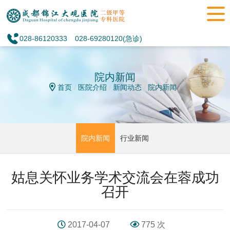
028-86120333
028-69280120(急诊)
院内新闻
首页
/
医院介绍
/
新闻动态
/
院内新闻
/
院内新闻
行业新闻
姑息关怀业务学术交流会在蓉成功
召开
2017-04-07
775 次