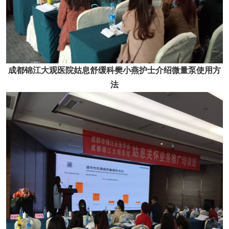
成都锦江大观医院姑息舒缓科樊小燕护士介绍微量泵使用方
法