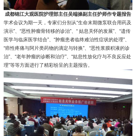
成都锦江大观医院护理部主任吴端操副主任护师作专题报告
学术会议为期一天，专家们分别从“生命末期微泵联合用药及
演示”、“恶性肿瘤骨转移的诊治”、“ 姑息关怀的发展”、“遗传
医学与临床医学结合”、“肿瘤患者临终难治性症状的处理”、
“癌性疼痛与阿片类药物的滴定与转换”、“恶性浆膜积液的诊
治”、“老年肿瘤的诊断和治疗”、“姑息性放化疗与不良反应处
理”等等方面进行了精彩纷呈的主题报告。